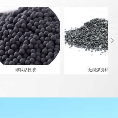
넲
球状活性炭
无烟煤滤料