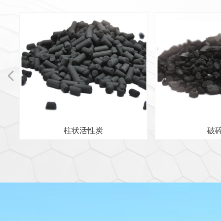
넳
柱状活性炭
破