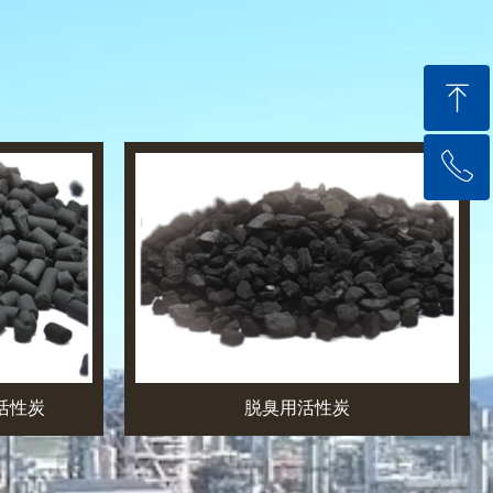
ꁸ
ꂅ
回到顶部
+86 351 8720736
活性炭
脱臭用活性炭