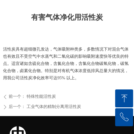
有害气体净化用活性炭
活性炭具有超细微孔发达，气体吸附种类多，多数情况下对混合气体
也有效且不受空气中水蒸气和二氧化碳的影响吸附速度快等优良的特
点。适宜诸如含硫化合物，含氮化合物，含氯化合物碳氧化物，碳氢
化合物，卤素化合物。特别是对有机气体浓度低排风总量大的情况，
用我公司活性炭净化效率可达95% 以上。
ꁸ
前一个：
特殊性能活性炭
ꄴ
后一个：
工业气体的精制分离用活性炭
ꄲ
ꂅ
回到顶部